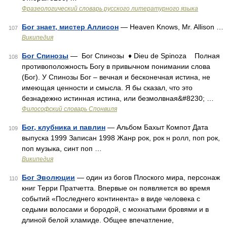
Фразеологический словарь русского литературного языка
Бог знает, мистер Аллисон
— Heaven Knows, Mr. Allison …
107
Википедия
Бог Спинозы
— Бог Спинозы ♦ Dieu de Spinoza Полная
108
противоположность Богу в привычном понимании слова
(Бог). У Спинозы Бог – вечная и бесконечная истина, не
имеющая ценности и смысла. Я бы сказал, что это
безнадежно истинная истина, или безмолвная&#8230; …
Философский словарь Спонвиля
Бог, клубника и павлин
— Альбом Бахыт Компот Дата
109
выпуска 1999 Записан 1998 Жанр рок, рок н ролл, поп рок,
поп музыка, синт поп …
Википедия
Бог Эволюции
— один из богов Плоского мира, персонаж
110
книг Терри Пратчетта. Впервые он появляется во время
событий «Последнего континента» в виде человека с
седыми волосами и бородой, с мохнатыми бровями и в
длиной белой хламиде. Общее впечатление,