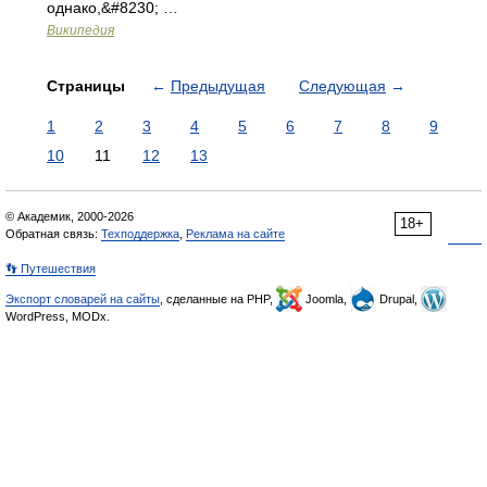
однако,&#8230; …
Википедия
Страницы
←
Предыдущая
Следующая
→
1
2
3
4
5
6
7
8
9
10
11
12
13
© Академик, 2000-2026
18+
Обратная связь:
Техподдержка
,
Реклама на сайте
👣 Путешествия
Экспорт словарей на сайты
, сделанные на PHP,
Joomla,
Drupal,
WordPress, MODx.