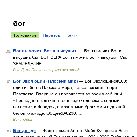
бог
Толкование
Перевод
Книги
Бог вымочит, Бог и высушит.
— Бог вымочит, Бог и
101
высушит. См. БОГ ВЕРА Бог вымочит, Бог и высушит. См.
ЗЕМЛЕДЕЛИЕ …
В.И. Даль. Пословицы русского народа
Бог Эволюции (Плоский мир)
— Бог Эволюции&#160;
102
один из богов Плоского мира, персонаж книг Терри
Пратчетта. Впервые он появляется во время событий
«Последнего континента» в виде человека с седыми
волосами и бородой, с мохнатыми бровями и в длиной
белой хламиде. Общее&#8230; …
Википедия
Бог дождя
— Жанр: роман Автор: Майя Кучерская Язык
103