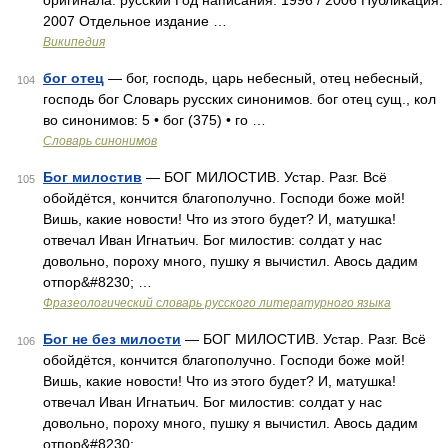
оригинала: русский Год написания: 1996 / 2006 Публикация:
2007 Отдельное издание …
Википедия
бог отец
— бог, господь, царь небесный, отец небесный,
104
господь бог Словарь русских синонимов. бог отец сущ., кол
во синонимов: 5 • бог (375) • го …
Словарь синонимов
Бог милостив
— БОГ МИЛОСТИВ. Устар. Разг. Всё
105
обойдётся, кончится благополучно. Господи боже мой!
Вишь, какие новости! Что из этого будет? И, матушка!
отвечал Иван Игнатьич. Бог милостив: солдат у нас
довольно, пороху много, пушку я вычистил. Авось дадим
отпор&#8230; …
Фразеологический словарь русского литературного языка
Бог не без милости
— БОГ МИЛОСТИВ. Устар. Разг. Всё
106
обойдётся, кончится благополучно. Господи боже мой!
Вишь, какие новости! Что из этого будет? И, матушка!
отвечал Иван Игнатьич. Бог милостив: солдат у нас
довольно, пороху много, пушку я вычистил. Авось дадим
отпор&#8230; …